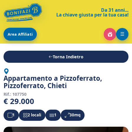
Da 31 anni...
La chiave giusta per la tua casa!
☰
Area Affiliati
Torna Indietro
Appartamento a Pizzoferrato,
Pizzoferrato, Chieti
Rif.: 107750
€ 29.000
1
2 locali
1
30mq