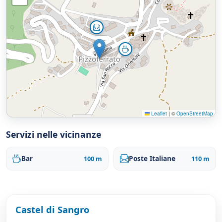
Leaflet
|
©
OpenStreetMap
Servizi nelle vicinanze
Bar
Poste Italiane
100 m
110 m
Castel di Sangro